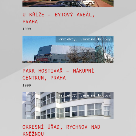
U KŘÍŽE – BYTOVÝ AREÁL,
PRAHA
1999
Projekty
,
Veřejné budovy
PARK HOSTIVAŘ – NÁKUPNÍ
CENTRUM, PRAHA
1999
Projekty
,
Veřejné budovy
OKRESNÍ ÚŘAD, RYCHNOV NAD
KNĚŽNOU