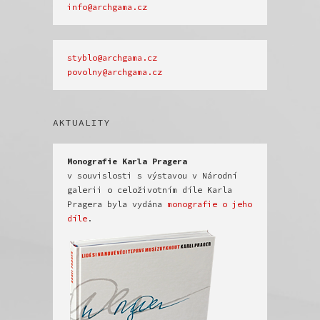
info@archgama.cz
povolny@archgama.cz
AKTUALITY
v souvislosti s výstavou v Národní 
galerii o celoživotním díle Karla 
Pragera byla vydána 
monografie o jeho 
díle