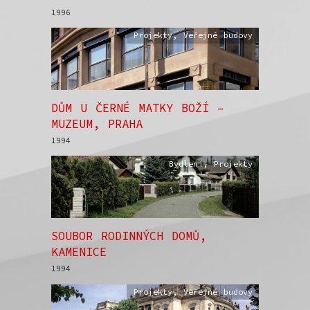
1996
Projekty
,
Veřejné budovy
DŮM U ČERNÉ MATKY BOŽÍ –
MUZEUM, PRAHA
1994
Bydlení
,
Projekty
SOUBOR RODINNÝCH DOMŮ,
KAMENICE
1994
Projekty
,
Veřejné budovy