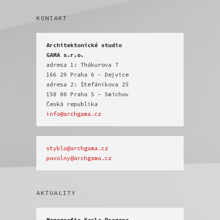
KONTAKT
Architektonické studio

GAMA s.r.o.
adresa 1: Thákurova 7

166 29 Praha 6 - Dejvice

adresa 2: Štefánikova 25

150 00 Praha 5 - Smíchov

info@archgama.cz
povolny@archgama.cz
AKTUALITY