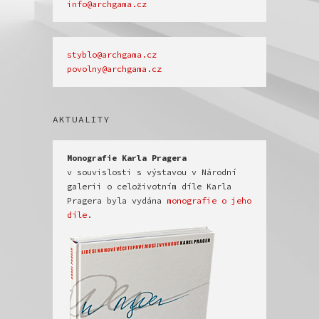
info@archgama.cz
povolny@archgama.cz
AKTUALITY
v souvislosti s výstavou v Národní 
galerii o celoživotním díle Karla 
Pragera byla vydána 
monografie o jeho 
díle