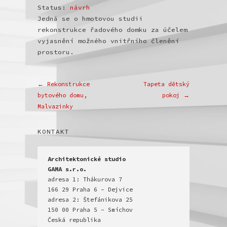
Status:
návrh
Jedná se o hmotovou studii
rekonstrukce řadového domku za účelem
vyjasnění možného vnitřního členění
prostoru.
← Rekonstrukce
Tapeta dětský
bytového domu,
pokoj →
Malvazinky
KONTAKT
Architektonické studio

GAMA s.r.o.
adresa 1: Thákurova 7

166 29 Praha 6 - Dejvice

adresa 2: Štefánikova 25

150 00 Praha 5 - Smíchov
