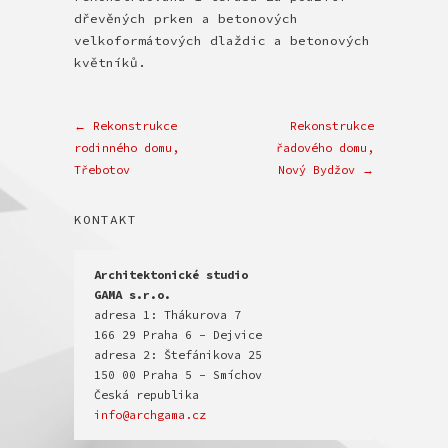
dřevěných prken a betonových
velkoformátových dlaždic a betonových
květníků.
← Rekonstrukce
Rekonstrukce
rodinného domu,
řadového domu,
Třebotov
Nový Bydžov →
KONTAKT
Architektonické studio

GAMA s.r.o.
adresa 1: Thákurova 7

166 29 Praha 6 - Dejvice

adresa 2: Štefánikova 25

150 00 Praha 5 - Smíchov

info@archgama.cz