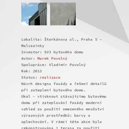
Lokalita: Štorkánova ul., Praha 5 –
Malvazinky
Investor: SVJ bytového domu
Autor:
Marek Povolný
Spolupráce: Vladimír Povolný
Rok: 2013
Status:
realizace
Návrh designu fasády a řešení detailů
při zateplení bytového domu.
Úkol – vtisknout stávajícímu bytovému
domu při zateplování fasády moderní
vzhled za použití omezeného množství
výrazových prostředků: barvy a
oplechování. V rámci této akce byla
rekonstruována 1 terasa za použití