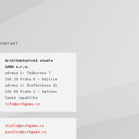
KONTAKT
Architektonické studio

GAMA s.r.o.
adresa 1: Thákurova 7

166 29 Praha 6 - Dejvice

adresa 2: Štefánikova 25

150 00 Praha 5 - Smíchov

info@archgama.cz
povolny@archgama.cz