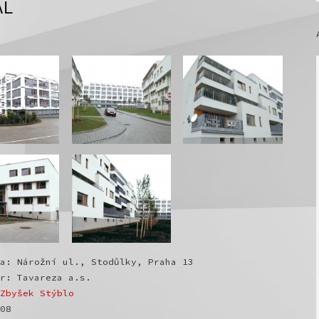
ÁL
a: Nárožní ul., Stodůlky, Praha 13
r: Tavareza a.s.
Zbyšek Stýblo
08