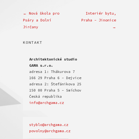
← Nová škola pro
Interiér bytu,
Psáry a Dolní
Praha – Jinonice
Jirčany
→
KONTAKT
Architektonické studio

GAMA s.r.o.
adresa 1: Thákurova 7

166 29 Praha 6 - Dejvice

adresa 2: Štefánikova 25

150 00 Praha 5 - Smíchov

info@archgama.cz
povolny@archgama.cz