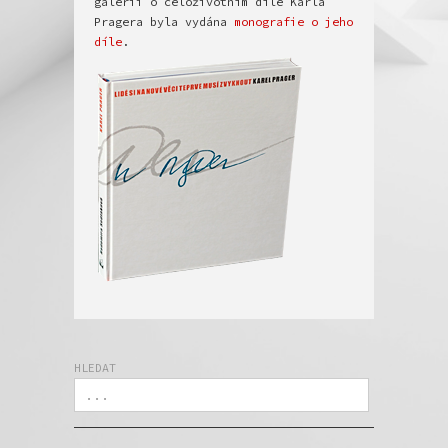
galerii o celoživotním díle Karla 
Pragera byla vydána 
monografie o jeho 
díle
HLEDAT