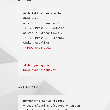
Architektonické studio

GAMA s.r.o.
adresa 1: Thákurova 7

166 29 Praha 6 - Dejvice

adresa 2: Štefánikova 25

150 00 Praha 5 - Smíchov

info@archgama.cz
povolny@archgama.cz
AKTUALITY
v souvislosti s výstavou v Národní 