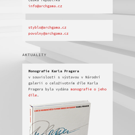
info@archgama.cz
povolny@archgama.cz
AKTUALITY
v souvislosti s výstavou v Národní 
galerii o celoživotním díle Karla 
Pragera byla vydána 
monografie o jeho 
díle