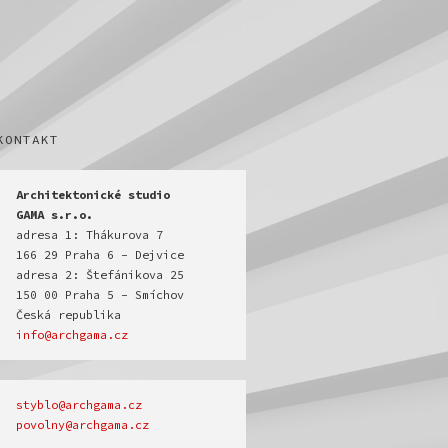
KONTAKT
Architektonické studio

GAMA s.r.o.
adresa 1: Thákurova 7

166 29 Praha 6 - Dejvice

adresa 2: Štefánikova 25

150 00 Praha 5 - Smíchov

info@archgama.cz
povolny@archgama.cz