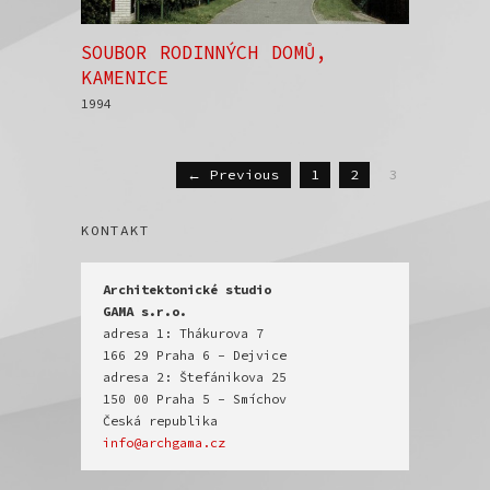
SOUBOR RODINNÝCH DOMŮ,
KAMENICE
1994
← Previous
1
2
3
KONTAKT
Architektonické studio

GAMA s.r.o.
adresa 1: Thákurova 7

166 29 Praha 6 - Dejvice

adresa 2: Štefánikova 25

150 00 Praha 5 - Smíchov

info@archgama.cz