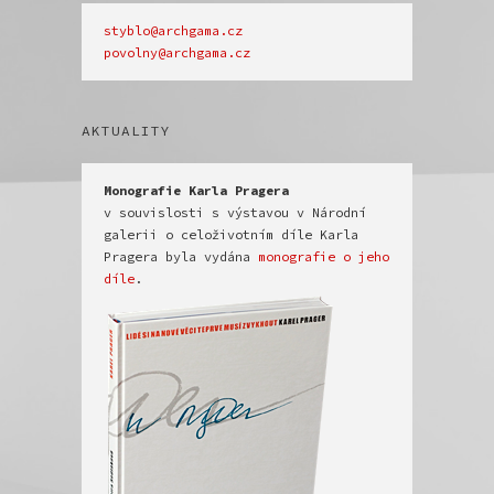
povolny@archgama.cz
AKTUALITY
v souvislosti s výstavou v Národní 
galerii o celoživotním díle Karla 
Pragera byla vydána 
monografie o jeho 
díle